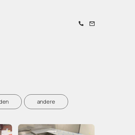
den
andere