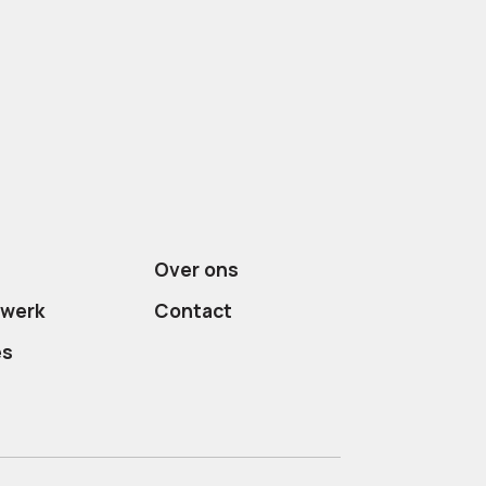
Over ons
twerk
Contact
es