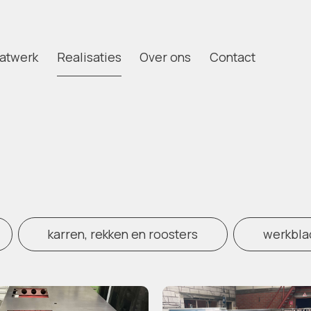
aatwerk
Realisaties
Over ons
Contact
karren, rekken en roosters
werkbla