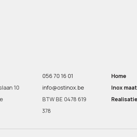
v
056 70 16 01
Home
slaan 10
info@ostinox.be
Inox maa
te
BTW BE 0478 619
Realisati
378